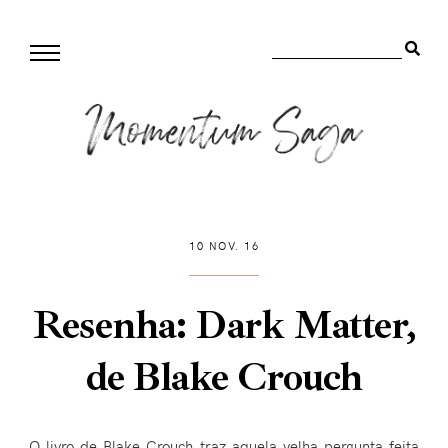
10 NOV. 16
Resenha: Dark Matter,
de Blake Crouch
O livro de Blake Crouch traz aquela velha pergunta feita