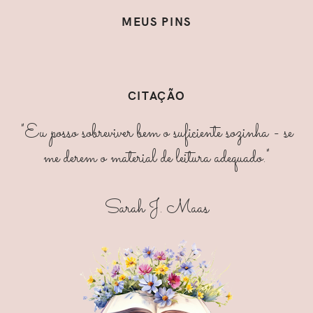
MEUS PINS
CITAÇÃO
"Eu posso sobreviver bem o suficiente sozinha - se
me derem o material de leitura adequado."
Sarah J. Maas