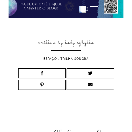
written by
lady sybylla
ESPAÇO
.
TRILHA SONORA