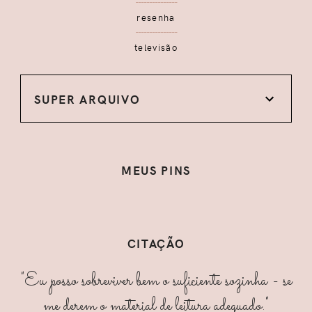
resenha
televisão
SUPER ARQUIVO
MEUS PINS
CITAÇÃO
"Eu posso sobreviver bem o suficiente sozinha - se
me derem o material de leitura adequado."