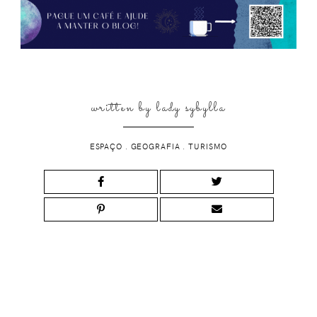
written by
lady sybylla
ESPAÇO
.
GEOGRAFIA
.
TURISMO