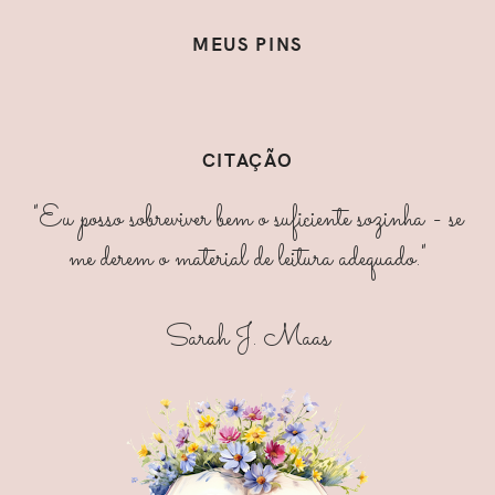
MEUS PINS
CITAÇÃO
"Eu posso sobreviver bem o suficiente sozinha - se
me derem o material de leitura adequado."
Sarah J. Maas