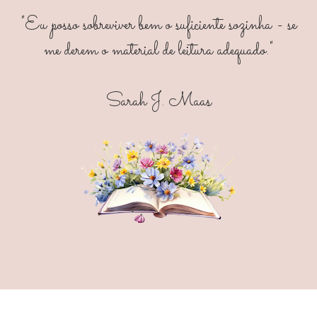
"Eu posso sobreviver bem o suficiente sozinha - se
me derem o material de leitura adequado."
Sarah J. Maas