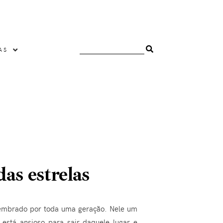
AS
as estrelas
o lembrado por toda uma geração. Nele um
está ansioso para sair daquele lugar e