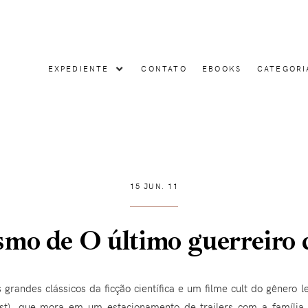
EXPEDIENTE
CONTATO
EBOOKS
CATEGORI
15 JUN. 11
smo de O último guerreiro d
grandes clássicos da ficção científica e um filme cult do gêner
), que mora em um estacionamento de trailers com a família, 