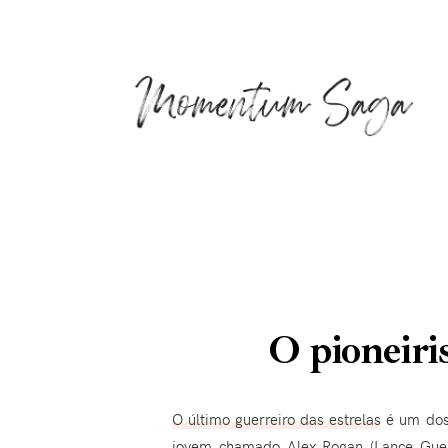
O pioneiri
O último guerreiro das estrelas
é um dos 
jovem chamado Alex Rogan (Lance Guest