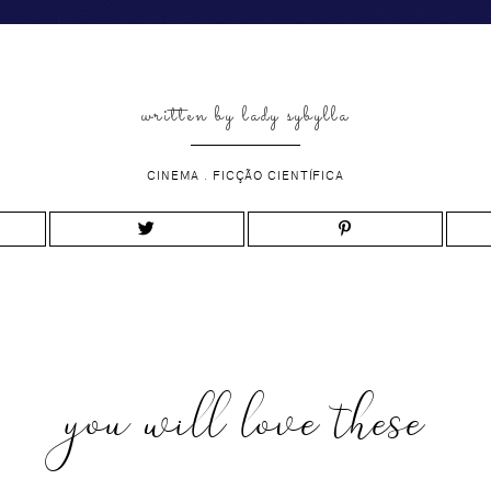
written by
lady sybylla
CINEMA
.
FICÇÃO CIENTÍFICA
you will love these