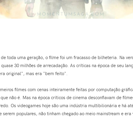
s de toda uma geração, o filme foi um fracasso de bilheteria. Na v
a quase 30 milhões de arrecadação. As críticas na época de seu l
ra original", mas era "bem feito".
primeiros filmes com cenas inteiramente feitas por computação gráf
o que não é. Mas na época críticos de cinema desconfiavam de filmes
redo. Os videogames hoje são uma indústria multibilionária e há at
de serem populares, não tinham chegado ao meio mainstream e era v