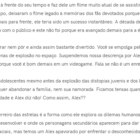
à frente do seu tempo e faz dele um filme muito atual de se assist
mpo, deixaram o filme legado à memórias dos fãs devotados porqu
is para frente, ele teria sido um sucesso instantâneo. A década de
elo com o público e este não foi porque era avançado demais para a 
irar nem pôr e ainda assim bastante divertido. Você se empolga pe
 cenas de explosão no espaço. Suspendemos nossa descrença por A
 porque você é bom demais em um videogame. Fala se não é um en
olescentes mesmo antes da explosão das distopias juvenis e dos li
er abandonar a família, nem sua namorada. Ficamos tensas quand
rdade e Alex diz não! Como assim, Alex??
erreiro das estrelas é a forma como ele explora os dilemas humano
desenvolver e onde os personagens secundários aparecem para dar 
aciais, mas temos um Alex apavorado por enfrentar o desconhecido,