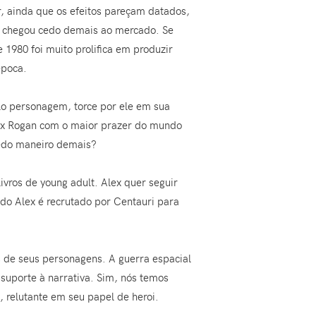
ir, ainda que os efeitos pareçam datados,
e chegou cedo demais ao mercado. Se
 1980 foi muito prolifica em produzir
época.
lo personagem, torce por ele em sua
lex Rogan com o maior prazer do mundo
redo maneiro demais?
vros de young adult. Alex quer seguir
o Alex é recrutado por Centauri para
s de seus personagens. A guerra espacial
suporte à narrativa. Sim, nós temos
 relutante em seu papel de heroi.